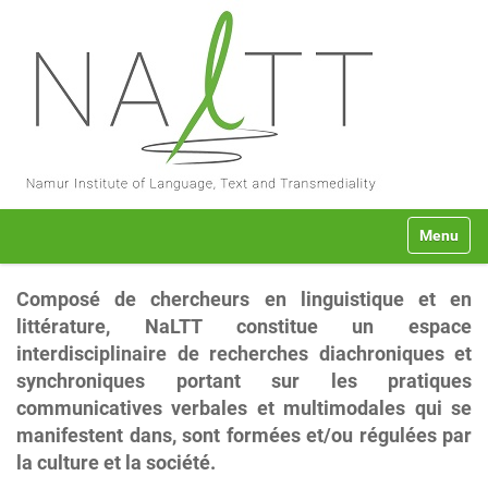
N
Toggle na
a
v
i
Composé de chercheurs en linguistique et en
g
littérature, NaLTT constitue un espace
a
t
interdisciplinaire de recherches diachroniques et
i
synchroniques portant sur les pratiques
o
communicatives verbales et multimodales qui se
n
manifestent dans, sont formées et/ou régulées par
la culture et la société.